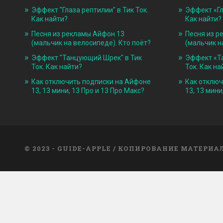
Эффект "Глаза рептилии" в Тик Ток.
Эффект «Гл
Как найти?
Как найти?
Песня из рекламы Айфон 13
Песня из р
(мальчик на велосипеде). Кто поёт?
(мальчик н
Эффект "Танцующий Шрек" в Тик
Эффект «Т
Ток. Как найти?
Ток. Как на
Как отключить подписки на Айфоне
Как отключ
13, 13 мини, 13 Про и 13 Про Макс?
13, 13 мини
© 2023 - GUIDE-APPLE / КОПИРОВАНИЕ МАТЕРИ