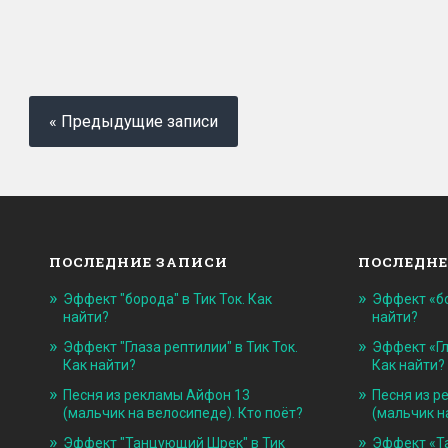
« Предыдущие записи
ПОСЛЕДНИЕ ЗАПИСИ
ПОСЛЕДНЕ
Эффект "борода" в Тик Ток. Как
Эффект «бо
найти?
найти?
Эффект "Глаза рептилии" в Тик Ток.
Эффект «Гл
Как найти?
Как найти?
Песня из рекламы Айфон 13
Песня из р
(мальчик на велосипеде). Кто поёт?
(мальчик н
Эффект "Танцующий Шрек" в Тик
Эффект «Т