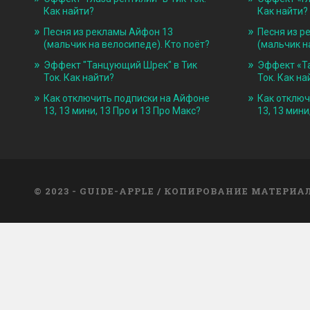
Как найти?
Как найти?
Песня из рекламы Айфон 13
Песня из р
(мальчик на велосипеде). Кто поёт?
(мальчик н
Эффект "Танцующий Шрек" в Тик
Эффект «Т
Ток. Как найти?
Ток. Как на
Как отключить подписки на Айфоне
Как отключ
13, 13 мини, 13 Про и 13 Про Макс?
13, 13 мини
© 2023 - GUIDE-APPLE / КОПИРОВАНИЕ МАТЕРИ