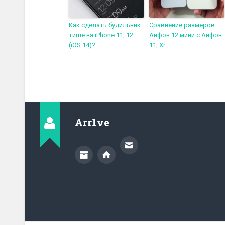
Как сделать будильник
Сравнение размеров
тише на iPhone 11, 12
Айфон 12 мини c Айфон
(iOS 14)?
11, Xr
Arr1ve