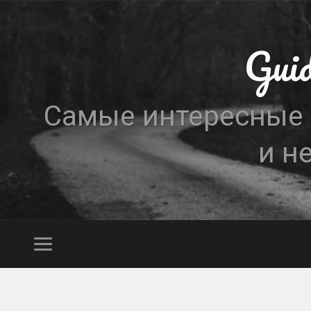
Gui
Самые интересные н
и н