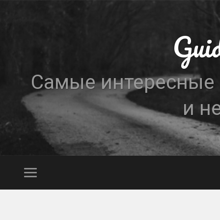
Gui
Самые интересные н
и н