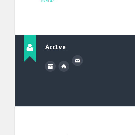
найти?
Arr1ve